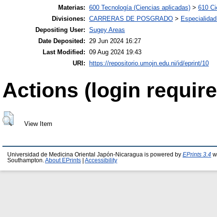
Materias:
600 Tecnología (Ciencias aplicadas)
>
610 Ci
Divisiones:
CARRERAS DE POSGRADO
>
Especialidad
Depositing User:
Sugey Areas
Date Deposited:
29 Jun 2024 16:27
Last Modified:
09 Aug 2024 19:43
URI:
https://repositorio.umojn.edu.ni/id/eprint/10
Actions (login require
View Item
Universidad de Medicina Oriental Japón-Nicaragua is powered by
EPrints 3.4
wh
Southampton.
About EPrints
|
Accessibility